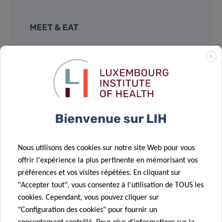
MEET & EAT
12:00pm – 13:00pm
light lunch provided
X
LIH – DoCR (BAM)
Room: Robin Holliday
6A, rue Nicolas-Ernest Barblé
Bienvenue sur LIH
L-1210 Luxembourg
Nous utilisons des cookies sur notre site Web pour vous
offrir l'expérience la plus pertinente en mémorisant vos
Supported by:
préférences et vos visites répétées. En cliquant sur
"Accepter tout", vous consentez à l'utilisation de TOUS les
cookies. Cependant, vous pouvez cliquer sur
"Configuration des cookies" pour fournir un