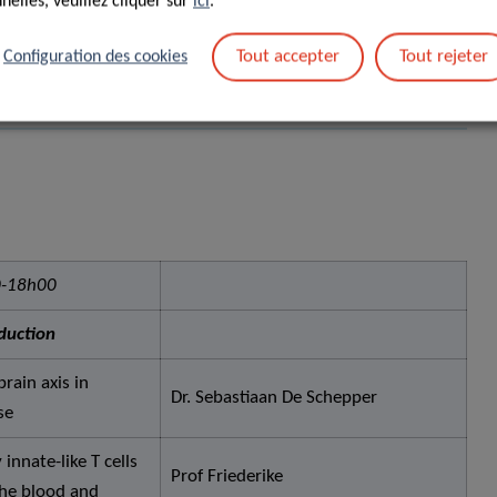
elles, veuillez cliquer sur
ici
.
Tout accepter
Tout rejeter
Configuration des cookies
-18h00
duction
rain axis in
Dr. Sebastiaan De Schepper
se
innate-like T cells
Prof Friederike
the blood and