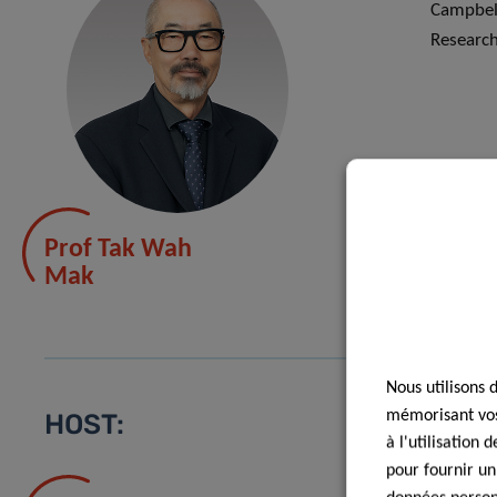
Campbell
Research
Prof Tak Wah
Mak
Nous utilisons 
mémorisant vos 
HOST:
à l'utilisation
pour fournir un