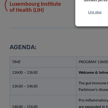
données personn
Luxembourg Institute
of Health (LIH)
Lire plus
AGENDA:
TIME
PROGRAM 13h00
13h00 – 13h30
Welcome & Intro
The gut-immune-b
13h30 – 14h30
Parkinson’s disea
Pro-inflammatory 
14h30 – 15h30
are expanded in 