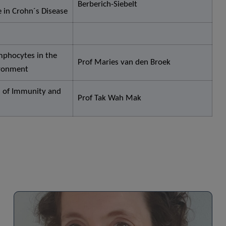
Berberich-Siebelt
e in Crohn´s Disease
mphocytes in the
Prof Maries van den Broek
ronment
n of Immunity and
Prof Tak Wah Mak