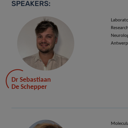
SPEAKERS:
Laborato
Research
Neurolog
Antwerp
Dr Sebastiaan
De Schepper
Molecula