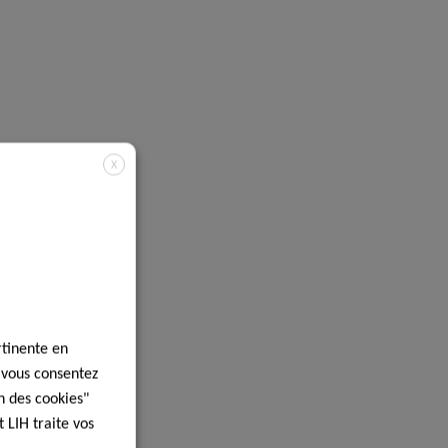
X
rtinente en
, vous consentez
n des cookies"
 LIH traite vos