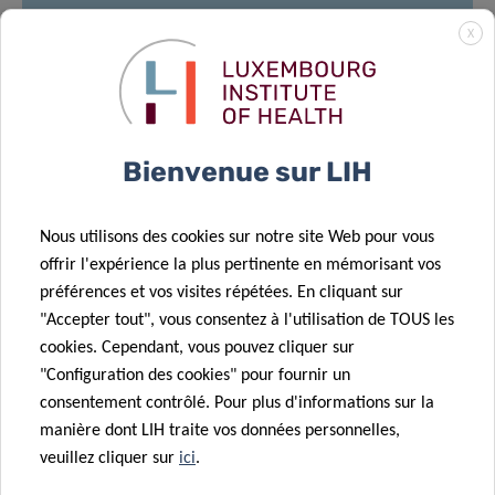
Room: Maison des Sciences Humaines
X
11, porte des sciences
L-4366 Esch- sur- Alzette, Luxembourg
Light lunch provided
–
*Please note that
Bienvenue sur LIH
registration for Meet and Eat is mandatory via
the following link:
Nous utilisons des cookies sur notre site Web pour vous
offrir l'expérience la plus pertinente en mémorisant vos
REGISTRATION
préférences et vos visites répétées. En cliquant sur
"Accepter tout", vous consentez à l'utilisation de TOUS les
cookies. Cependant, vous pouvez cliquer sur
"Configuration des cookies" pour fournir un
Supported by:
consentement contrôlé. Pour plus d'informations sur la
manière dont LIH traite vos données personnelles,
veuillez cliquer sur
ici
.