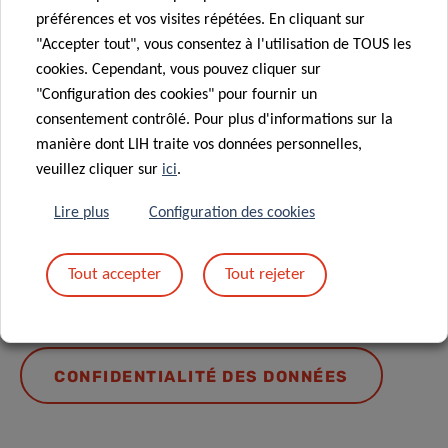
préférences et vos visites répétées. En cliquant sur
Partagez sur
"Accepter tout", vous consentez à l'utilisation de TOUS les
cookies. Cependant, vous pouvez cliquer sur
"Configuration des cookies" pour fournir un
consentement contrôlé. Pour plus d'informations sur la
manière dont LIH traite vos données personnelles,
veuillez cliquer sur
ici
.
Protection des données
Lire plus
Configuration des cookies
En savoir plus sur la « Notice sur la protection des données
Tout accepter
Tout rejeter
: traitement des données personnelles dans le cadre de la
gestion des événements ».
CONFIDENTIALITÉ DES DONNÉES