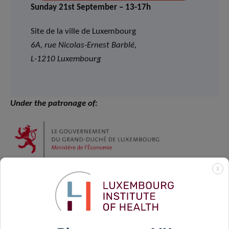
Sunday 21st September – 13-17h
Site de la ville de Luxembourg
6A, rue Nicolas-Ernest Barblé,
L-1210 Luxembourg
Under the patronage of:
X