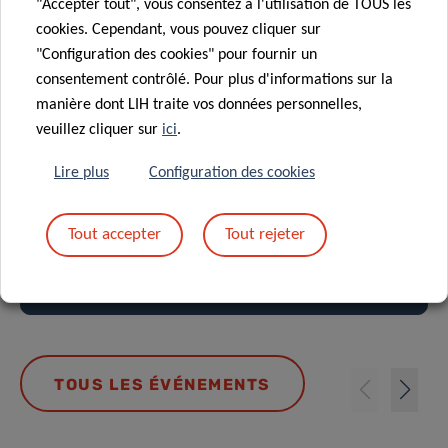
"Accepter tout", vous consentez à l'utilisation de TOUS les
cookies. Cependant, vous pouvez cliquer sur
"Configuration des cookies" pour fournir un
consentement contrôlé. Pour plus d'informations sur la
The impact of alcohol on the global
manière dont LIH traite vos données personnelles,
burden of cancer: evidence and
veuillez cliquer sur
ici
.
estimates from epidemiological
studies
Lire plus
Configuration des cookies
EPIDEMIOLOGY & PREVENTION
Orateur : Dr. Harriet Rumgay
Tout accepter
Tout rejeter
10/09/2026 11:00
TOUS LES ÉVÉNEMENTS