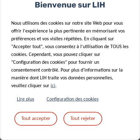
Bienvenue sur LIH
Nous nous réjouissons d’accueillir le Dr Nicolò Battisti le 25
janvier 2024. Le Dr Battisti est président de la Société
Internationale d’Oncologie Gériatrique (SIOG) et oncologue
Nous utilisons des cookies sur notre site Web pour vous
médical consultant au
Royal Marsden NHS Foundation
offrir l'expérience la plus pertinente en mémorisant vos
Trust
à Londres, au Royaume-Uni. Il donnera une
préférences et vos visites répétées. En cliquant sur
conférence hybride intitulée «
Geriatric oncology : Moving
"Accepter tout", vous consentez à l'utilisation de TOUS les
cookies. Cependant, vous pouvez cliquer sur
the needle towards an evidence-based precision approach
"Configuration des cookies" pour fournir un
for older adults with cancer
» (Oncologie gériatrique : vers
consentement contrôlé. Pour plus d'informations sur la
une approche de précision fondée sur des preuves pour les
manière dont LIH traite vos données personnelles,
personnes âgées atteintes d’un cancer). Pour en savoir
veuillez cliquer sur
ici
.
plus :
https://www.lih.lu/en/event/geriatric-oncology-
moving-the-needle-towards-an-evidence-based-
Lire plus
Configuration des cookies
precision-approach-for-older-adults-with-cancer/
Tout accepter
Tout rejeter
L’équipe de l’ACADI vous souhaite à tous d’excellentes fêtes
de fin d’année, une pause reposante et une bonne année !