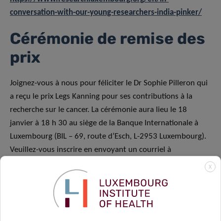
conversation-with-our-young-researchers-india-pinker/
Cérémonie de remise des
prix
Joignez-vous à nous pour féliciter le Dr Sophie Pilleron qui
a reçu le prix Legs Kanning pour ses contributions à la
recherche sur le cancer. La cérémonie aura lieu le 18
janvier à 18 h 30 au siège de la Banque Internationale à
Luxembourg (BIL – 69, route d’Esch, L-2953 Luxembourg).
Veuillez-vous inscrire en envoyant un courriel à
marc.diederich@lbmcc.lu
avant le 10 janvier pour vous
X
assurer une place !
Événements à venir