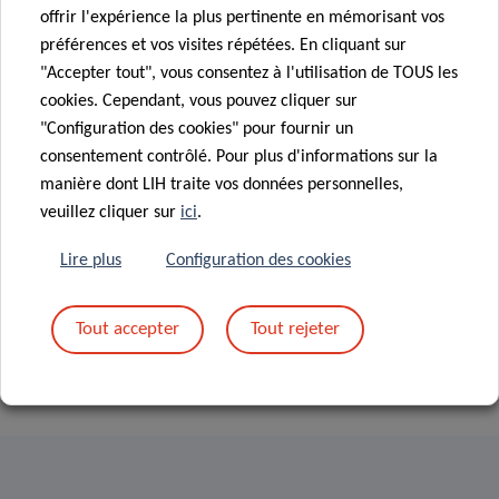
l’Université du Luxembourg :
offrir l'expérience la plus pertinente en mémorisant vos
préférences et vos visites répétées. En cliquant sur
ACADI sera présenté lors d’une conférence organisée par
"Accepter tout", vous consentez à l'utilisation de TOUS les
l’Université du Luxembourg. La conférence, intitulée
cookies. Cependant, vous pouvez cliquer sur
« Conférence ‘Comment faire bénéficier les soins de santé
"Configuration des cookies" pour fournir un
de la culture des données ? Un héritage de Florence
consentement contrôlé. Pour plus d'informations sur la
Nightingale, infirmière pionnière' », aura lieu le 9 juin. Si
manière dont LIH traite vos données personnelles,
vous y participez, n’hésitez pas à aller voir notre poster et
veuillez cliquer sur
ici
.
à discuter avec nous.
Lire plus
Configuration des cookies
En attendant les prochaines nouvelles, prenez soin de vous
et restez à l’écoute !
Tout accepter
Tout rejeter
L’équipe ACADI