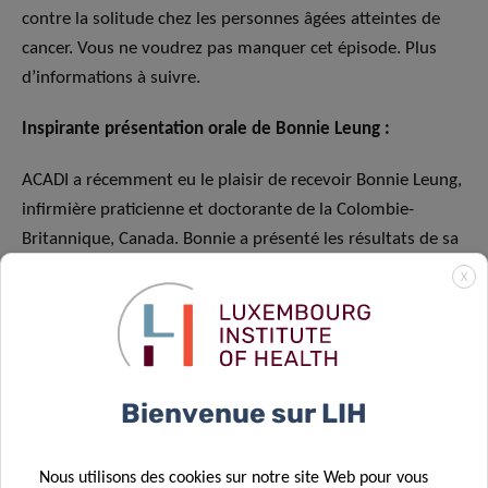
contre la solitude chez les personnes âgées atteintes de
cancer. Vous ne voudrez pas manquer cet épisode. Plus
d’informations à suivre.
Inspirante présentation orale de Bonnie Leung :
ACADI a récemment eu le plaisir de recevoir Bonnie Leung,
infirmière praticienne et doctorante de la Colombie-
Britannique, Canada. Bonnie a présenté les résultats de sa
revue de la littérature axée sur les personnes âgées
X
atteintes de cancer issus de milieux culturels et
linguistiques diversifiés. Sa présentation a suscité des
discussions précieuses parmi les participants et ouvre la
voie à de passionnantes collaborations. Ses travaux seront
Bienvenue sur LIH
publiés dans les mois à venir.
ACADI sera présente lors de la prochaine conférence de
Nous utilisons des cookies sur notre site Web pour vous