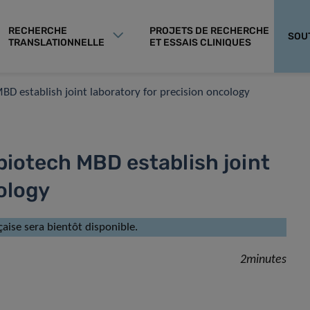
RECHERCHE
PROJETS DE RECHERCHE
SOU
TRANSLATIONNELLE
ET ESSAIS CLINIQUES
BD establish joint laboratory for precision oncology
iotech MBD establish joint
ology
çaise sera bientôt disponible.
2minutes