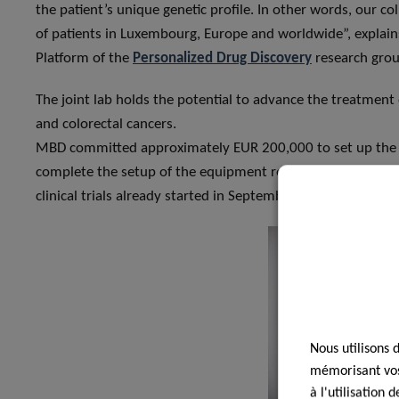
the patient’s unique genetic profile. In other words, our co
of patients in Luxembourg, Europe and worldwide”, explain
Platform of the
Personalized Drug Discovery
research grou
The joint lab holds the potential to advance the treatment 
and colorectal cancers.
MBD committed approximately EUR 200,000 to set up the la
complete the setup of the equipment related to the installa
clinical trials already started in September 2020.
Nous utilisons 
mémorisant vos 
à l'utilisation