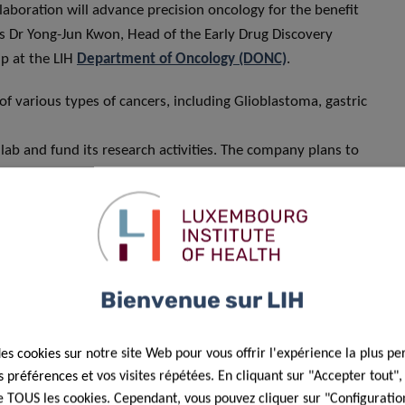
llaboration will advance precision oncology for the benefit
s Dr Yong-Jun Kwon, Head of the Early Drug Discovery
p at the LIH
Department of Oncology (DONC)
.
of various types of cancers, including Glioblastoma, gastric
b and fund its research activities. The company plans to
tion of the joint laboratory in December 2020. Full-scale
Bienvenue sur LIH
des cookies sur notre site Web pour vous offrir l'expérience la plus pe
préférences et vos visites répétées. En cliquant sur "Accepter tout"
 de TOUS les cookies. Cependant, vous pouvez cliquer sur "Configuratio