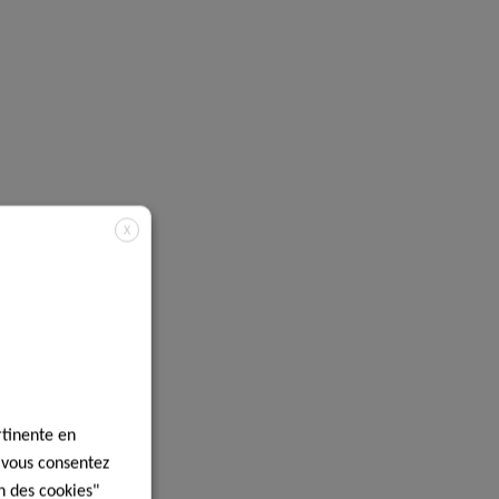
X
rtinente en
, vous consentez
n des cookies"