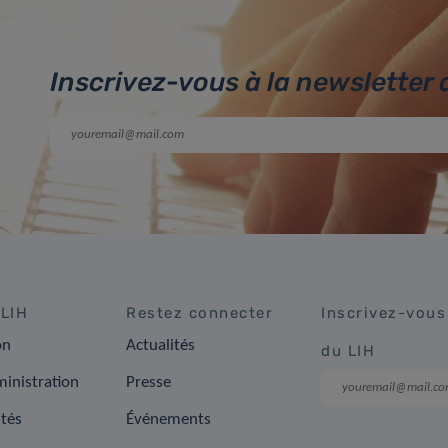
Inscrivez-vous à la newsletter 
 LIH
Restez connecter
Inscrivez-vous
on
Actualités
du LIH
inistration
Presse
ités
Événements