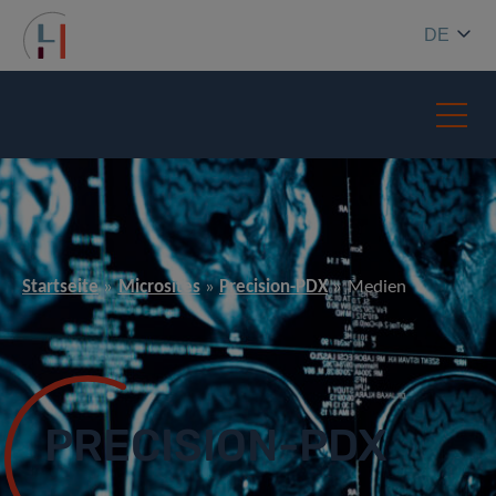
DE
Startseite
Microsites
Precision-PDX
Medien
PRECISION-PDX