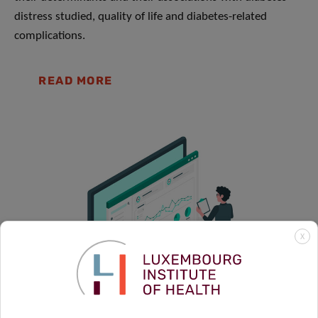
distress studied, quality of life and diabetes-related
complications.
READ MORE
X