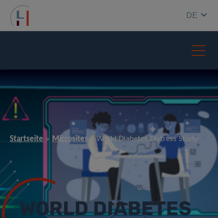
DE
Startseite
Microsites
World Diabetes Distress Study
WORLD DIABETES