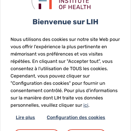
Key facts
Bienvenue sur LIH
Nous utilisons des cookies sur notre site Web pour
vous offrir l'expérience la plus pertinente en
mémorisant vos préférences et vos visites
répétées. En cliquant sur "Accepter tout", vous
consentez à l'utilisation de TOUS les cookies.
Cependant, vous pouvez cliquer sur
0
"Configuration des cookies" pour fournir un
Number of participant inclusions and
Total samples
consentement contrôlé. Pour plus d'informations
follow-ups in collaborative research
cr
sur la manière dont LIH traite vos données
projects
personnelles, veuillez cliquer sur
ici
.
Lire plus
Configuration des cookies