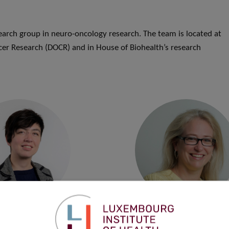
search group in neuro-oncology research. The team is located at
cer Research (DOCR) and in House of Biohealth’s research
S
VIRGINIE