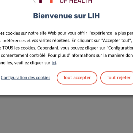
N
BAUS
Bienvenue sur LIH
Laboratory Technician
des cookies sur notre site Web pour vous offrir l'expérience la plus pe
ert
NORLUX Neuro-Oncology lab
préférences et vos visites répétées. En cliquant sur "Accepter tout"
rations, Animal Facility
Key expertise: animal experi
 de TOUS les cookies. Cependant, vous pouvez cliquer sur "Configuratio
of Cancer Research,
MRI, IHC
 consentement contrôlé. Pour plus d'informations sur la manière dont
Institute of Health (LIH),
elles, veuillez cliquer sur
ici
.
g
Tout accepter
Tout rejeter
Configuration des cookies