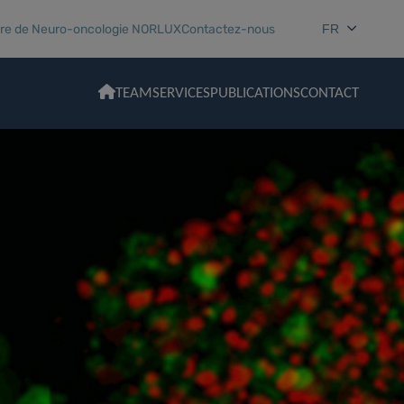
ire de Neuro-oncologie NORLUX
Contactez-nous
FR
TEAM
SERVICES
PUBLICATIONS
CONTACT