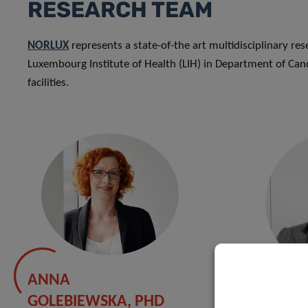
RESEARCH TEAM
NORLUX
represents a state-of-the art multidisciplinary re
Luxembourg Institute of Health (LIH) in Department of Can
facilities.
ANNA
ANAÏ
GOLEBIEWSKA, PHD