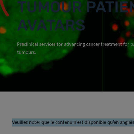
TUMOUR PATIE
AVATARS
Preclinical services for advancing cancer treatment for p
tumours.
Veuillez noter que le contenu n’est disponible qu’en anglais