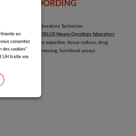
DORDING
Laboratory Technician
rtinente en
oratory
NORLUX Neuro-Oncology laboratory
, vous consentez
mentation,
Key expertise: tissue culture, drug
n des cookies"
screening, functional assays
 LIH traite vos