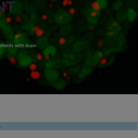
NT
atients with brain
.