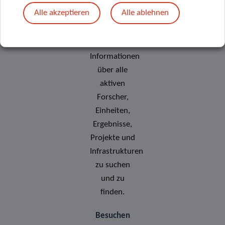
Forschungsportal
Alle akzeptieren
Alle ablehnen
bietet Ihnen
die
Möglichkeit,
Informationen
über alle
aktiven
Forscher,
Einheiten,
Ergebnisse,
Projekte und
Infrastrukturen
zu suchen
und zu
finden.
Besuchen