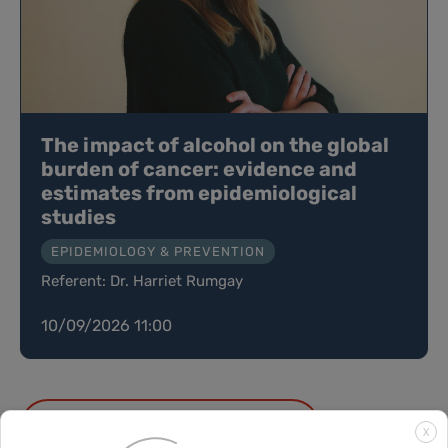
The impact of alcohol on the global
burden of cancer: evidence and
estimates from epidemiological
studies
EPIDEMIOLOGY & PREVENTION
Referent: Dr. Harriet Rumgay
10/09/2026 11:00
ALLE VERANSTALTUNGEN
X