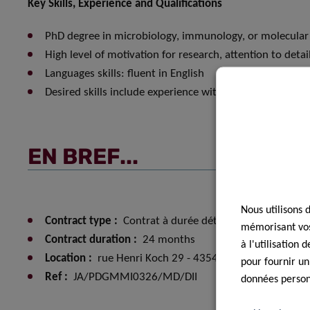
Key Skills, Experience and Qualifications
PhD degree in microbiology, immunology, or molecular
High level of motivation for research, attention to detail
Languages skills: fluent in English
Desired skills include experience with flow cytometry,
EN BREF...
Nous utilisons 
Contract type :
Contrat à durée déterminée (CDD)
mémorisant vos 
Contract duration :
24 months
à l'utilisation
Location :
rue Henri Koch 29 - 4354 Esch-Sur-Alzette
pour fournir un
Ref :
JA/PDGMMI0326/MD/DII
données personn