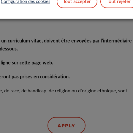
Tout accepter
Tout rejeter
Configuration des cookies
 un curriculum vitae, doivent être envoyées par l'intermédiaire
-dessous.
 ligne sur cette page web.
ront pas prises en considération.
xe, de race, de handicap, de religion ou d'origine ethnique, sont
APPLY