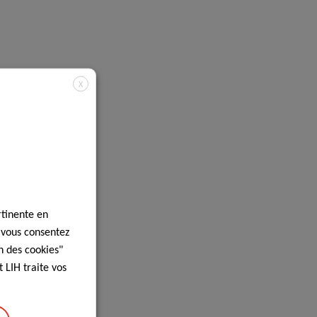
X
rtinente en
, vous consentez
n des cookies"
 LIH traite vos