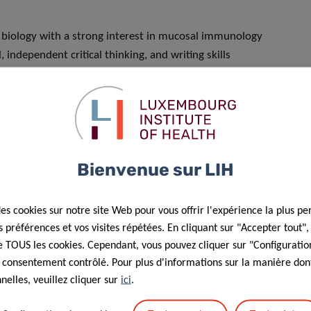
 biology with a strong interest in mucosal immunology
, independent critical thinking, and writing skills
 models models, cell culture, immunologic assays
Bienvenue sur LIH
des cookies sur notre site Web pour vous offrir l'expérience la plus pe
préférences et vos visites répétées. En cliquant sur "Accepter tout"
 de TOUS les cookies. Cependant, vous pouvez cliquer sur "Configuratio
 consentement contrôlé. Pour plus d'informations sur la manière dont
elles, veuillez cliquer sur
ici
.