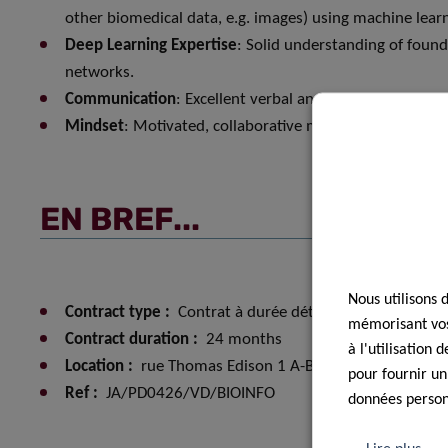
other biomedical data, e.g. images) using machine lear
Deep Learning Expertise
: Solid understanding of foun
networks.
Communication
: Excellent verbal and written English ski
Mindset
: Motivated, collaborative mentality with close 
EN BREF...
Nous utilisons 
Contract type :
Contrat à durée déterminée (CDD)
mémorisant vos 
Contract duration :
24 months
à l'utilisation
Location :
rue Thomas Edison 1 A-B - 1445 Luxembour
pour fournir un
Ref :
JA/PD0426/VD/BIOINFO
données personn