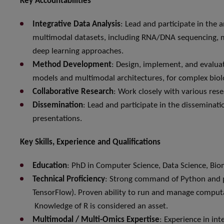
Key Accountabilities
Integrative Data Analysis
: Lead and participate in the 
multimodal datasets, including RNA/DNA sequencing, m
deep learning approaches.
Method Development
: Design, implement, and evalua
models and multimodal architectures, for complex biolo
Collaborative Research
: Work closely with various res
Dissemination
: Lead and participate in the disseminati
presentations.
Key Skills, Experience and Qualifications
Education
: PhD in Computer Science, Data Science, Biome
Technical Proficiency
: Strong command of Python and p
TensorFlow). Proven ability to run and manage comput
Knowledge of R is considered an asset.
Multimodal / Multi-Omics Expertise
: Experience in int