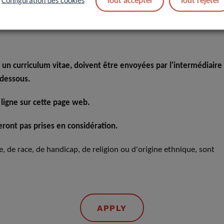
Tout accepter
Tout rejeter
Configuration des cookies
 un curriculum vitae, doivent être envoyées par l'intermédiaire
-dessous.
 ligne sur cette page web.
ront pas prises en considération.
xe, de race, de handicap, de religion ou d'origine ethnique, sont
APPLY