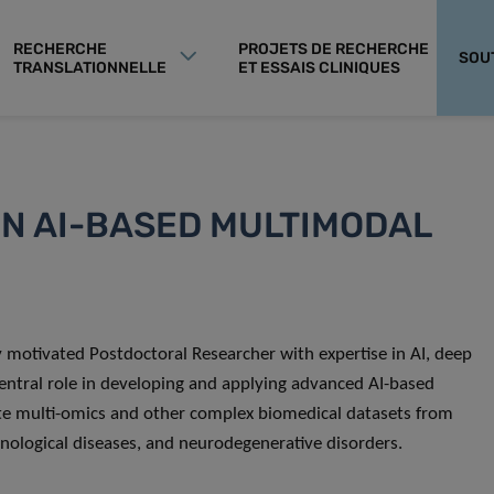
RECHERCHE
PROJETS DE RECHERCHE
SOU
TRANSLATIONNELLE
ET ESSAIS CLINIQUES
IN AI-BASED MULTIMODAL
y motivated Postdoctoral Researcher with expertise in AI, deep
central role in developing and applying advanced AI-based
e multi-omics and other complex biomedical datasets from
nological diseases, and neurodegenerative disorders.