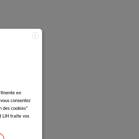
X
rtinente en
, vous consentez
n des cookies"
 LIH traite vos