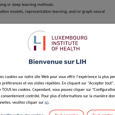
ning or deep learning methods.
dation models, representation learning, and/or graph neural
lls.
attention to detail and a strong sense of responsibility.
Bienvenue sur LIH
des cookies sur notre site Web pour vous offrir l'expérience la plus pe
préférences et vos visites répétées. En cliquant sur "Accepter tout"
 de TOUS les cookies. Cependant, vous pouvez cliquer sur "Configuratio
g
 consentement contrôlé. Pour plus d'informations sur la manière dont
elles, veuillez cliquer sur
ici
.