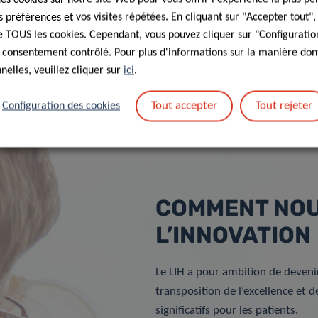
préférences et vos visites répétées. En cliquant sur "Accepter tout"
 de TOUS les cookies. Cependant, vous pouvez cliquer sur "Configuratio
 consentement contrôlé. Pour plus d'informations sur la manière dont
elles, veuillez cliquer sur
ici
.
Tout accepter
Tout rejeter
Configuration des cookies
COMMENT NOU
L’INNOVATION
Le LIH a pour ambition de deveni
transposition de l’excellence et d
significatifs pour les patients.