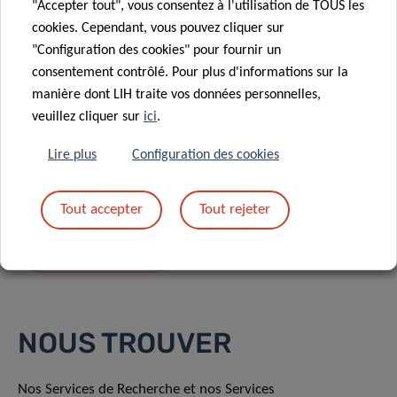
"Accepter tout", vous consentez à l'utilisation de TOUS les
cookies. Cependant, vous pouvez cliquer sur
"Configuration des cookies" pour fournir un
consentement contrôlé. Pour plus d'informations sur la
manière dont LIH traite vos données personnelles,
En envoyant votre message, vous acceptez
la
veuillez cliquer sur
ici
.
politique de confidentialité du LIH.
Lire plus
Configuration des cookies
Tout accepter
Tout rejeter
NOUS TROUVER
Nos Services de Recherche et nos Services