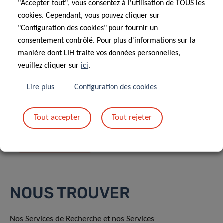
"Accepter tout", vous consentez à l'utilisation de TOUS les
cookies. Cependant, vous pouvez cliquer sur
"Configuration des cookies" pour fournir un
consentement contrôlé. Pour plus d'informations sur la
manière dont LIH traite vos données personnelles,
En envoyant votre message, vous acceptez
la
veuillez cliquer sur
ici
.
politique de confidentialité du LIH.
Lire plus
Configuration des cookies
Tout accepter
Tout rejeter
NOUS TROUVER
Nos Services de Recherche et nos Services