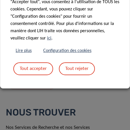
"Accepter tout", vous consentez à l'utilisation de TOUS les
cookies. Cependant, vous pouvez cliquer sur
"Configuration des cookies" pour fournir un
consentement contrôlé. Pour plus d'informations sur la
manière dont LIH traite vos données personnelles,
En envoyant votre message, vous acceptez
la
veuillez cliquer sur
ici
.
politique de confidentialité du LIH.
Lire plus
Configuration des cookies
Tout accepter
Tout rejeter
NOUS TROUVER
Nos Services de Recherche et nos Services