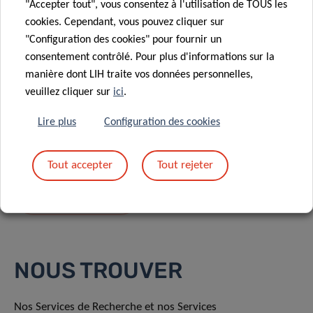
"Accepter tout", vous consentez à l'utilisation de TOUS les
cookies. Cependant, vous pouvez cliquer sur
"Configuration des cookies" pour fournir un
consentement contrôlé. Pour plus d'informations sur la
manière dont LIH traite vos données personnelles,
En envoyant votre message, vous acceptez
la
veuillez cliquer sur
ici
.
politique de confidentialité du LIH.
Lire plus
Configuration des cookies
Tout accepter
Tout rejeter
NOUS TROUVER
Nos Services de Recherche et nos Services