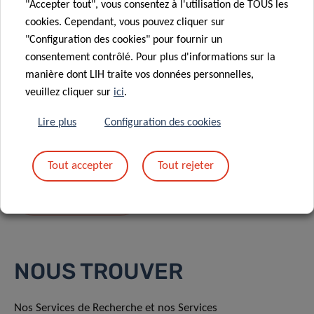
"Accepter tout", vous consentez à l'utilisation de TOUS les
cookies. Cependant, vous pouvez cliquer sur
"Configuration des cookies" pour fournir un
consentement contrôlé. Pour plus d'informations sur la
manière dont LIH traite vos données personnelles,
En envoyant votre message, vous acceptez
la
veuillez cliquer sur
ici
.
politique de confidentialité du LIH.
Lire plus
Configuration des cookies
Tout accepter
Tout rejeter
NOUS TROUVER
Nos Services de Recherche et nos Services