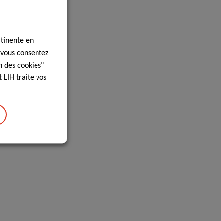
rtinente en
, vous consentez
n des cookies"
 LIH traite vos