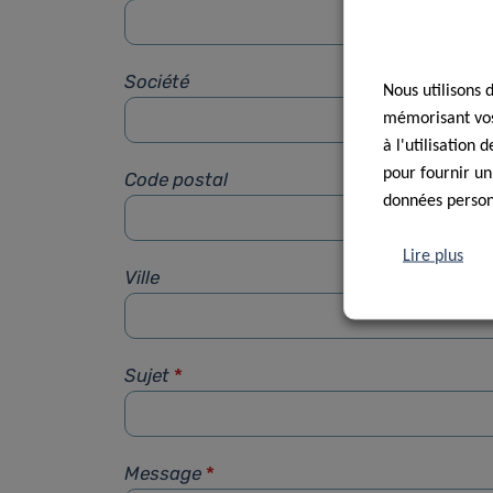
Société
Nous utilisons 
mémorisant vos 
à l'utilisation
pour fournir un
Code postal
données personn
Lire plus
Ville
Sujet
*
Message
*