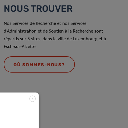
NOUS TROUVER
Nos Services de Recherche et nos Services
d’Administration et de Soutien à la Recherche sont
répartis sur 5 sites, dans la ville de Luxembourg et à
Esch-sur-Alzette.
OÙ SOMMES-NOUS?
X