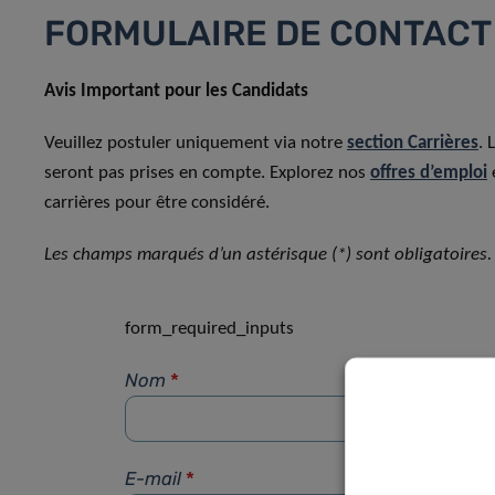
FORMULAIRE DE CONTACT
Avis Important pour les Candidats
Veuillez postuler uniquement via notre
section Carrières
. 
seront pas prises en compte. Explorez nos
offres d’emploi
carrières pour être considéré.
Les champs marqués d’un astérisque (*) sont obligatoires.
form_required_inputs
Nom
*
E-mail
*