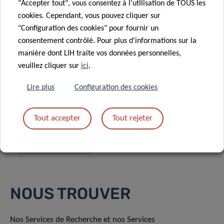
"Accepter tout", vous consentez à l'utilisation de TOUS les
cookies. Cependant, vous pouvez cliquer sur
"Configuration des cookies" pour fournir un
consentement contrôlé. Pour plus d'informations sur la
manière dont LIH traite vos données personnelles,
En envoyant votre message, vous acceptez
la
veuillez cliquer sur
ici
.
politique de confidentialité du LIH.
Lire plus
Configuration des cookies
Tout accepter
Tout rejeter
NOUS TROUVER
Nos Services de Recherche et nos Services