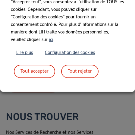
"Accepter tout", vous consentez à l'utilisation de TOUS les
cookies. Cependant, vous pouvez cliquer sur
"Configuration des cookies" pour fournir un
consentement contrôlé. Pour plus d'informations sur la
manière dont LIH traite vos données personnelles,
En envoyant votre message, vous acceptez
la
veuillez cliquer sur
ici
.
politique de confidentialité du LIH.
Lire plus
Configuration des cookies
Tout accepter
Tout rejeter
NOUS TROUVER
Nos Services de Recherche et nos Services