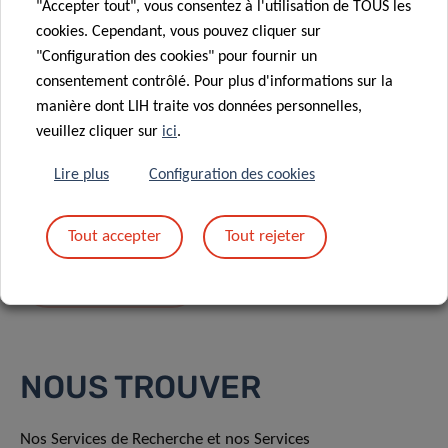
"Accepter tout", vous consentez à l'utilisation de TOUS les
cookies. Cependant, vous pouvez cliquer sur
"Configuration des cookies" pour fournir un
consentement contrôlé. Pour plus d'informations sur la
manière dont LIH traite vos données personnelles,
En envoyant votre message, vous acceptez
la
veuillez cliquer sur
ici
.
politique de confidentialité du LIH.
Lire plus
Configuration des cookies
Tout accepter
Tout rejeter
NOUS TROUVER
Nos Services de Recherche et nos Services