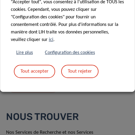
"Accepter tout", vous consentez à l'utilisation de TOUS les
cookies. Cependant, vous pouvez cliquer sur
"Configuration des cookies" pour fournir un
consentement contrôlé. Pour plus d'informations sur la
manière dont LIH traite vos données personnelles,
En envoyant votre message, vous acceptez
la
veuillez cliquer sur
ici
.
politique de confidentialité du LIH.
Lire plus
Configuration des cookies
Tout accepter
Tout rejeter
NOUS TROUVER
Nos Services de Recherche et nos Services