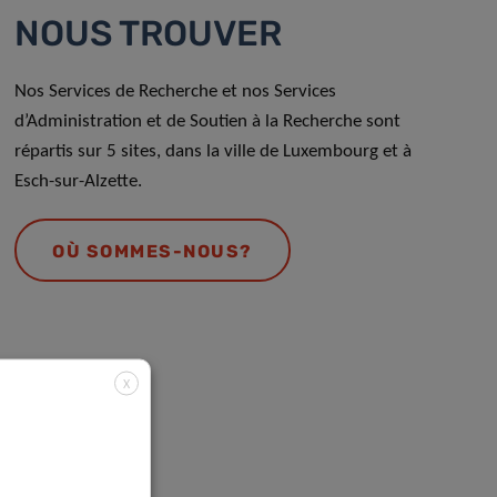
NOUS TROUVER
Nos Services de Recherche et nos Services
d’Administration et de Soutien à la Recherche sont
répartis sur 5 sites, dans la ville de Luxembourg et à
Esch-sur-Alzette.
OÙ SOMMES-NOUS?
X