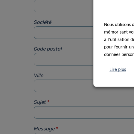
Société
Nous utilisons 
mémorisant vos 
à l'utilisation
pour fournir un
Code postal
données personn
Lire plus
Ville
Sujet
*
Message
*