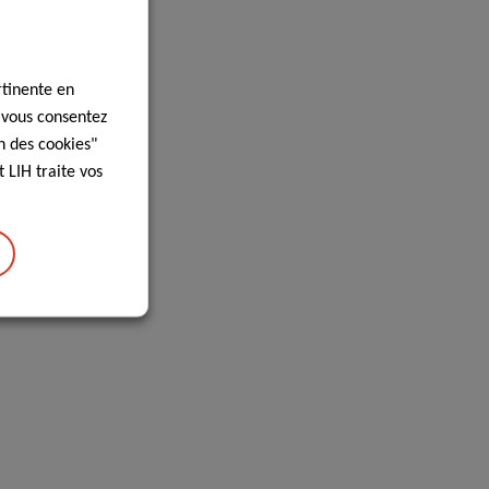
rtinente en
, vous consentez
n des cookies"
 LIH traite vos