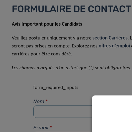
FORMULAIRE DE CONTACT
Avis Important pour les Candidats
Veuillez postuler uniquement via notre
section Carrières
. 
seront pas prises en compte. Explorez nos
offres d’emploi
carrières pour être considéré.
Les champs marqués d’un astérisque (*) sont obligatoires.
form_required_inputs
Nom
*
E-mail
*