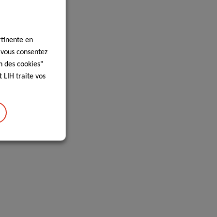
rtinente en
, vous consentez
n des cookies"
 LIH traite vos