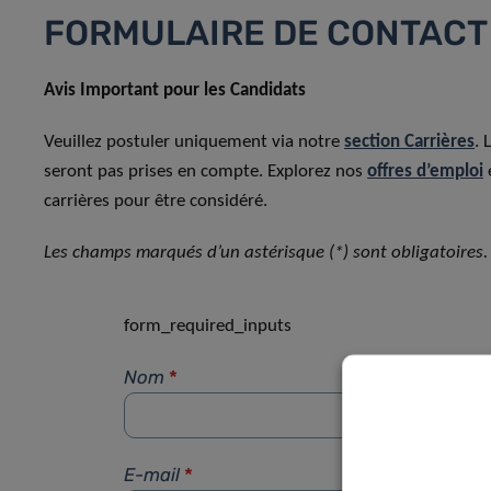
FORMULAIRE DE CONTACT
Avis Important pour les Candidats
Veuillez postuler uniquement via notre
section Carrières
. 
seront pas prises en compte. Explorez nos
offres d’emploi
carrières pour être considéré.
Les champs marqués d’un astérisque (*) sont obligatoires.
form_required_inputs
Nom
*
E-mail
*