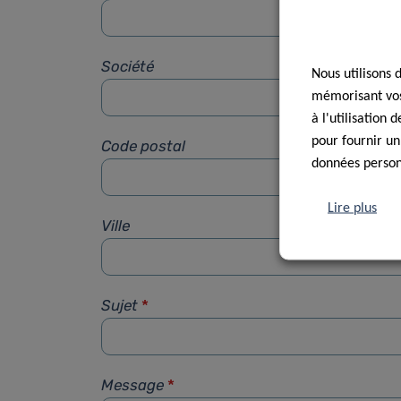
Société
Nous utilisons 
mémorisant vos 
à l'utilisation
pour fournir un
Code postal
données personn
Lire plus
Ville
Sujet
*
Message
*