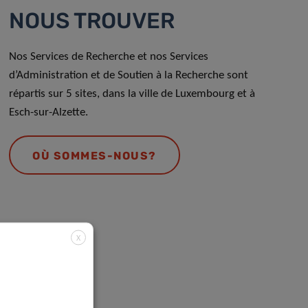
NOUS TROUVER
Nos Services de Recherche et nos Services
d’Administration et de Soutien à la Recherche sont
répartis sur 5 sites, dans la ville de Luxembourg et à
Esch-sur-Alzette.
OÙ SOMMES-NOUS?
X