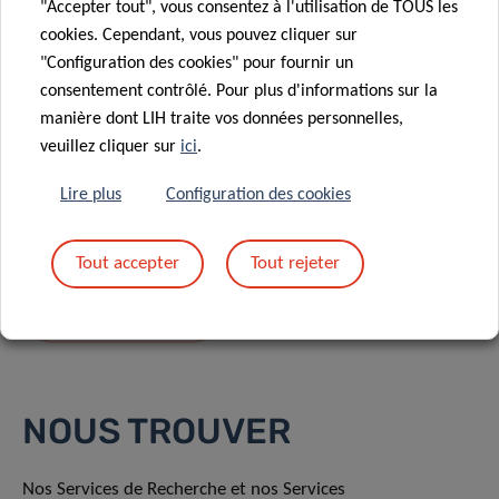
"Accepter tout", vous consentez à l'utilisation de TOUS les
cookies. Cependant, vous pouvez cliquer sur
"Configuration des cookies" pour fournir un
consentement contrôlé. Pour plus d'informations sur la
manière dont LIH traite vos données personnelles,
En envoyant votre message, vous acceptez
la
veuillez cliquer sur
ici
.
politique de confidentialité du LIH.
Lire plus
Configuration des cookies
Tout accepter
Tout rejeter
NOUS TROUVER
Nos Services de Recherche et nos Services