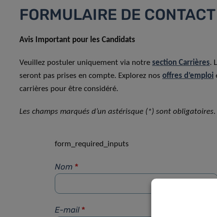
FORMULAIRE DE CONTACT
Avis Important pour les Candidats
Veuillez postuler uniquement via notre
section Carrières
. 
seront pas prises en compte. Explorez nos
offres d’emploi
carrières pour être considéré.
Les champs marqués d’un astérisque (*) sont obligatoires.
form_required_inputs
Nom
*
E-mail
*