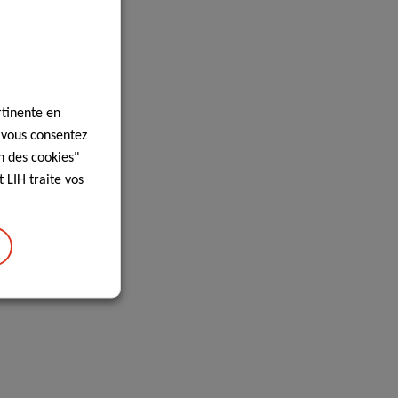
rtinente en
, vous consentez
n des cookies"
 LIH traite vos