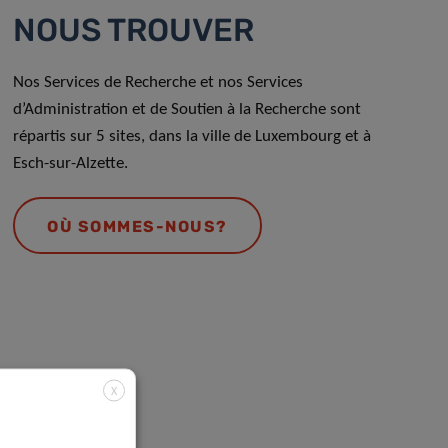
NOUS TROUVER
Nos Services de Recherche et nos Services
d’Administration et de Soutien à la Recherche sont
répartis sur 5 sites, dans la ville de Luxembourg et à
Esch-sur-Alzette.
OÙ SOMMES-NOUS?
X