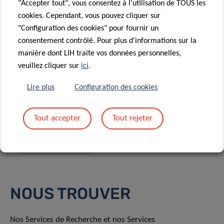
"Accepter tout", vous consentez à l'utilisation de TOUS les
cookies. Cependant, vous pouvez cliquer sur
"Configuration des cookies" pour fournir un
consentement contrôlé. Pour plus d'informations sur la
manière dont LIH traite vos données personnelles,
En envoyant votre message, vous acceptez
la
veuillez cliquer sur
ici
.
politique de confidentialité du LIH.
Lire plus
Configuration des cookies
Tout accepter
Tout rejeter
NOUS TROUVER
Nos Services de Recherche et nos Services