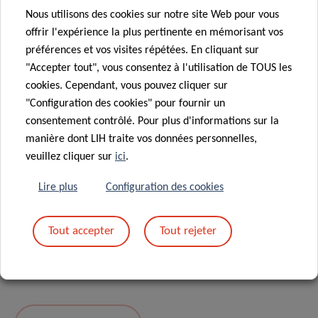
Nous utilisons des cookies sur notre site Web pour vous
Message
*
offrir l'expérience la plus pertinente en mémorisant vos
préférences et vos visites répétées. En cliquant sur
"Accepter tout", vous consentez à l'utilisation de TOUS les
cookies. Cependant, vous pouvez cliquer sur
"Configuration des cookies" pour fournir un
consentement contrôlé. Pour plus d'informations sur la
manière dont LIH traite vos données personnelles,
veuillez cliquer sur
ici
.
Lire plus
Configuration des cookies
En envoyant votre message, vous acceptez
la
Tout accepter
Tout rejeter
politique de confidentialité du LIH.