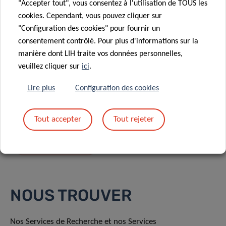
"Accepter tout", vous consentez à l'utilisation de TOUS les
cookies. Cependant, vous pouvez cliquer sur
"Configuration des cookies" pour fournir un
consentement contrôlé. Pour plus d'informations sur la
manière dont LIH traite vos données personnelles,
En envoyant votre message, vous acceptez
la
veuillez cliquer sur
ici
.
politique de confidentialité du LIH.
Lire plus
Configuration des cookies
Tout accepter
Tout rejeter
NOUS TROUVER
Nos Services de Recherche et nos Services