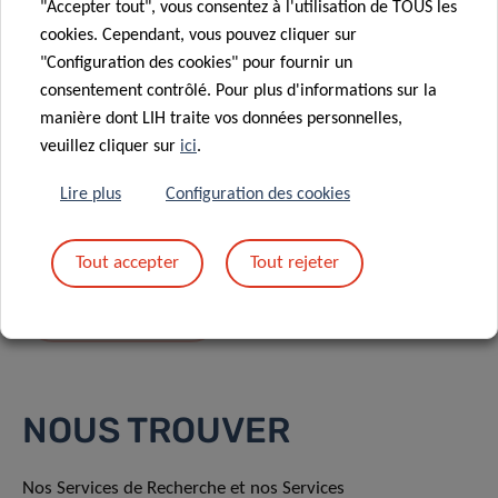
"Accepter tout", vous consentez à l'utilisation de TOUS les
cookies. Cependant, vous pouvez cliquer sur
"Configuration des cookies" pour fournir un
consentement contrôlé. Pour plus d'informations sur la
manière dont LIH traite vos données personnelles,
En envoyant votre message, vous acceptez
la
veuillez cliquer sur
ici
.
politique de confidentialité du LIH.
Lire plus
Configuration des cookies
Tout accepter
Tout rejeter
NOUS TROUVER
Nos Services de Recherche et nos Services