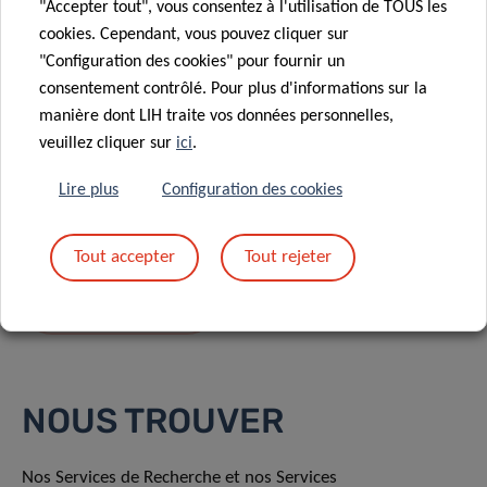
"Accepter tout", vous consentez à l'utilisation de TOUS les
cookies. Cependant, vous pouvez cliquer sur
"Configuration des cookies" pour fournir un
consentement contrôlé. Pour plus d'informations sur la
manière dont LIH traite vos données personnelles,
En envoyant votre message, vous acceptez
la
veuillez cliquer sur
ici
.
politique de confidentialité du LIH.
Lire plus
Configuration des cookies
Tout accepter
Tout rejeter
NOUS TROUVER
Nos Services de Recherche et nos Services