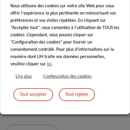
Nous utilisons des cookies sur notre site Web pour vous
Message
*
offrir l'expérience la plus pertinente en mémorisant vos
préférences et vos visites répétées. En cliquant sur
"Accepter tout", vous consentez à l'utilisation de TOUS les
cookies. Cependant, vous pouvez cliquer sur
"Configuration des cookies" pour fournir un
consentement contrôlé. Pour plus d'informations sur la
manière dont LIH traite vos données personnelles,
veuillez cliquer sur
ici
.
Lire plus
Configuration des cookies
En envoyant votre message, vous acceptez
la
Tout accepter
Tout rejeter
politique de confidentialité du LIH.