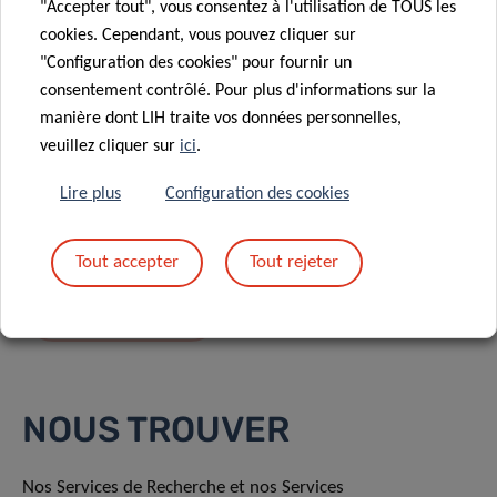
"Accepter tout", vous consentez à l'utilisation de TOUS les
cookies. Cependant, vous pouvez cliquer sur
"Configuration des cookies" pour fournir un
consentement contrôlé. Pour plus d'informations sur la
manière dont LIH traite vos données personnelles,
En envoyant votre message, vous acceptez
la
veuillez cliquer sur
ici
.
politique de confidentialité du LIH.
Lire plus
Configuration des cookies
Tout accepter
Tout rejeter
NOUS TROUVER
Nos Services de Recherche et nos Services