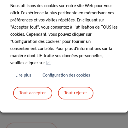
Nous utilisons des cookies sur notre site Web pour vous
Message
*
offrir l'expérience la plus pertinente en mémorisant vos
préférences et vos visites répétées. En cliquant sur
"Accepter tout", vous consentez à l'utilisation de TOUS les
cookies. Cependant, vous pouvez cliquer sur
"Configuration des cookies" pour fournir un
consentement contrôlé. Pour plus d'informations sur la
manière dont LIH traite vos données personnelles,
veuillez cliquer sur
ici
.
Lire plus
Configuration des cookies
En envoyant votre message, vous acceptez
la
Tout accepter
Tout rejeter
politique de confidentialité du LIH.