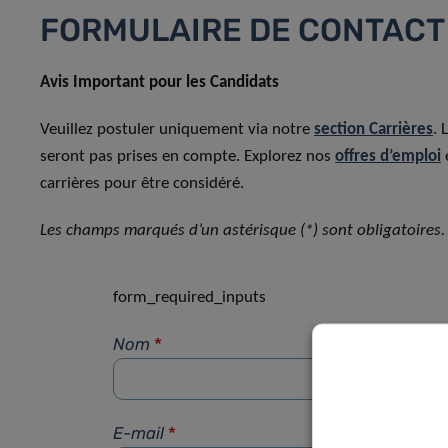
FORMULAIRE DE CONTACT
Avis Important pour les Candidats
Veuillez postuler uniquement via notre
section Carrières
. 
seront pas prises en compte. Explorez nos
offres d’emploi
carrières pour être considéré.
Les champs marqués d’un astérisque (*) sont obligatoires.
form_required_inputs
Nom
*
E-mail
*