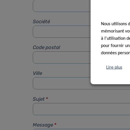
Société
Nous utilisons 
mémorisant vos 
à l'utilisation
pour fournir un
Code postal
données personn
Lire plus
Ville
Sujet
*
Message
*