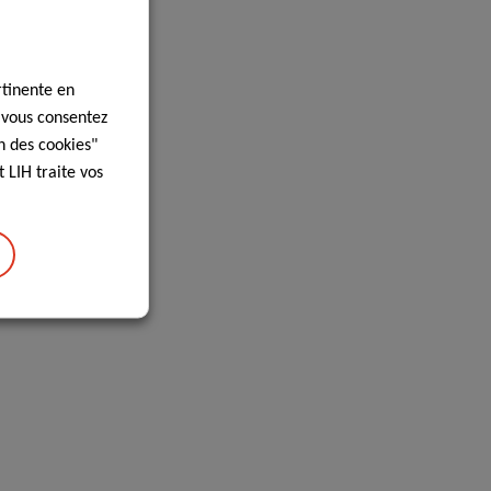
rtinente en
, vous consentez
n des cookies"
 LIH traite vos