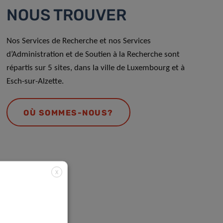
NOUS TROUVER
Nos Services de Recherche et nos Services
d’Administration et de Soutien à la Recherche sont
répartis sur 5 sites, dans la ville de Luxembourg et à
Esch-sur-Alzette.
OÙ SOMMES-NOUS?
X