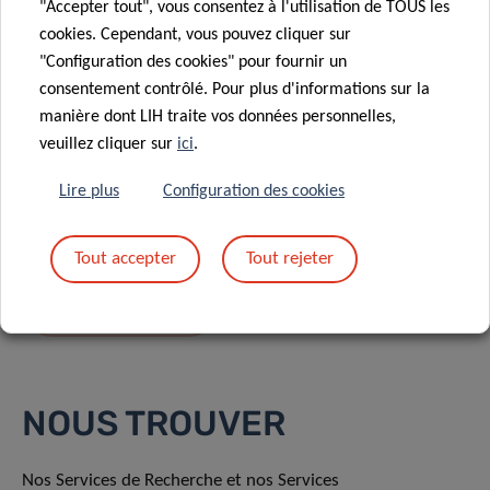
"Accepter tout", vous consentez à l'utilisation de TOUS les
cookies. Cependant, vous pouvez cliquer sur
"Configuration des cookies" pour fournir un
consentement contrôlé. Pour plus d'informations sur la
manière dont LIH traite vos données personnelles,
En envoyant votre message, vous acceptez
la
veuillez cliquer sur
ici
.
politique de confidentialité du LIH.
Lire plus
Configuration des cookies
Tout accepter
Tout rejeter
NOUS TROUVER
Nos Services de Recherche et nos Services