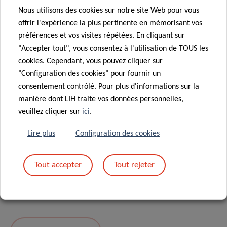
Nous utilisons des cookies sur notre site Web pour vous
Message
*
offrir l'expérience la plus pertinente en mémorisant vos
préférences et vos visites répétées. En cliquant sur
"Accepter tout", vous consentez à l'utilisation de TOUS les
cookies. Cependant, vous pouvez cliquer sur
"Configuration des cookies" pour fournir un
consentement contrôlé. Pour plus d'informations sur la
manière dont LIH traite vos données personnelles,
veuillez cliquer sur
ici
.
Lire plus
Configuration des cookies
En envoyant votre message, vous acceptez
la
Tout accepter
Tout rejeter
politique de confidentialité du LIH.