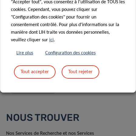
"Accepter tout", vous consentez à l'utilisation de TOUS les
cookies. Cependant, vous pouvez cliquer sur
"Configuration des cookies" pour fournir un
consentement contrôlé. Pour plus d'informations sur la
manière dont LIH traite vos données personnelles,
En envoyant votre message, vous acceptez
la
veuillez cliquer sur
ici
.
politique de confidentialité du LIH.
Lire plus
Configuration des cookies
Tout accepter
Tout rejeter
NOUS TROUVER
Nos Services de Recherche et nos Services