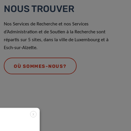
NOUS TROUVER
Nos Services de Recherche et nos Services
d’Administration et de Soutien à la Recherche sont
répartis sur 5 sites, dans la ville de Luxembourg et à
Esch-sur-Alzette.
OÙ SOMMES-NOUS?
X