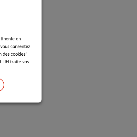
rtinente en
, vous consentez
n des cookies"
 LIH traite vos