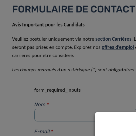
FORMULAIRE DE CONTACT
Avis Important pour les Candidats
Veuillez postuler uniquement via notre
section Carrières
. 
seront pas prises en compte. Explorez nos
offres d’emploi
carrières pour être considéré.
Les champs marqués d’un astérisque (*) sont obligatoires.
form_required_inputs
Nom
*
E-mail
*