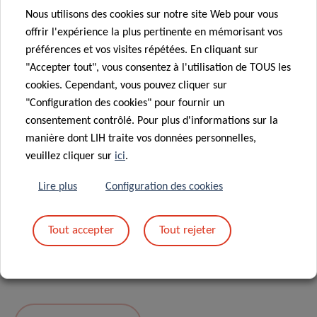
Nous utilisons des cookies sur notre site Web pour vous
Message
*
offrir l'expérience la plus pertinente en mémorisant vos
préférences et vos visites répétées. En cliquant sur
"Accepter tout", vous consentez à l'utilisation de TOUS les
cookies. Cependant, vous pouvez cliquer sur
"Configuration des cookies" pour fournir un
consentement contrôlé. Pour plus d'informations sur la
manière dont LIH traite vos données personnelles,
veuillez cliquer sur
ici
.
Lire plus
Configuration des cookies
En envoyant votre message, vous acceptez
la
Tout accepter
Tout rejeter
politique de confidentialité du LIH.