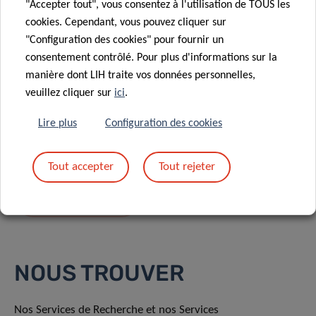
"Accepter tout", vous consentez à l'utilisation de TOUS les
cookies. Cependant, vous pouvez cliquer sur
"Configuration des cookies" pour fournir un
consentement contrôlé. Pour plus d'informations sur la
manière dont LIH traite vos données personnelles,
En envoyant votre message, vous acceptez
la
veuillez cliquer sur
ici
.
politique de confidentialité du LIH.
Lire plus
Configuration des cookies
Tout accepter
Tout rejeter
NOUS TROUVER
Nos Services de Recherche et nos Services