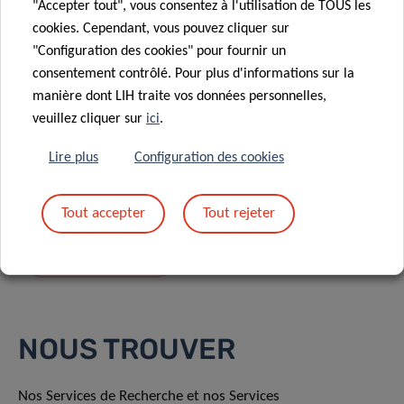
"Accepter tout", vous consentez à l'utilisation de TOUS les
cookies. Cependant, vous pouvez cliquer sur
"Configuration des cookies" pour fournir un
consentement contrôlé. Pour plus d'informations sur la
manière dont LIH traite vos données personnelles,
En envoyant votre message, vous acceptez
la
veuillez cliquer sur
ici
.
politique de confidentialité du LIH.
Lire plus
Configuration des cookies
Tout accepter
Tout rejeter
NOUS TROUVER
Nos Services de Recherche et nos Services