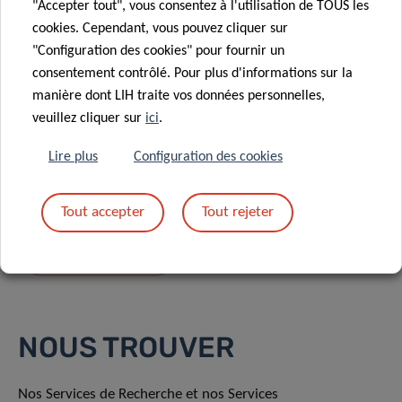
"Accepter tout", vous consentez à l'utilisation de TOUS les
cookies. Cependant, vous pouvez cliquer sur
"Configuration des cookies" pour fournir un
consentement contrôlé. Pour plus d'informations sur la
manière dont LIH traite vos données personnelles,
En envoyant votre message, vous acceptez
la
veuillez cliquer sur
ici
.
politique de confidentialité du LIH.
Lire plus
Configuration des cookies
Tout accepter
Tout rejeter
NOUS TROUVER
Nos Services de Recherche et nos Services