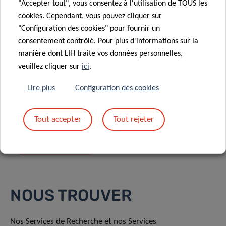
"Accepter tout", vous consentez à l'utilisation de TOUS les
cookies. Cependant, vous pouvez cliquer sur
"Configuration des cookies" pour fournir un
consentement contrôlé. Pour plus d'informations sur la
manière dont LIH traite vos données personnelles,
En envoyant votre message, vous acceptez
la
veuillez cliquer sur
ici
.
politique de confidentialité du LIH.
Lire plus
Configuration des cookies
Tout accepter
Tout rejeter
NOUS TROUVER
Nos Services de Recherche et nos Services