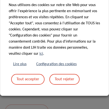
Nous utilisons des cookies sur notre site Web pour vous
Message
*
offrir l'expérience la plus pertinente en mémorisant vos
préférences et vos visites répétées. En cliquant sur
"Accepter tout", vous consentez à l'utilisation de TOUS les
cookies. Cependant, vous pouvez cliquer sur
"Configuration des cookies" pour fournir un
consentement contrôlé. Pour plus d'informations sur la
manière dont LIH traite vos données personnelles,
veuillez cliquer sur
ici
.
Lire plus
Configuration des cookies
En envoyant votre message, vous acceptez
la
Tout accepter
Tout rejeter
politique de confidentialité du LIH.